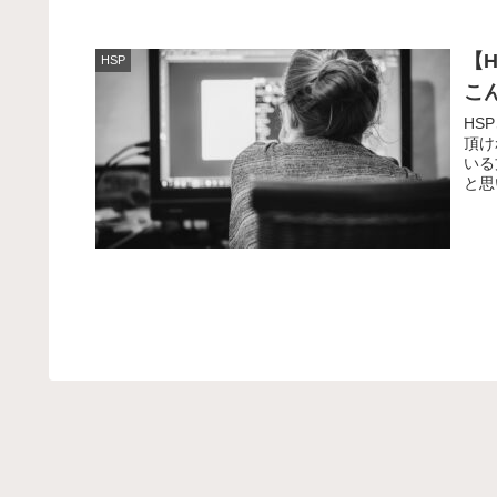
【
HSP
こ
HS
頂け
いる
と思