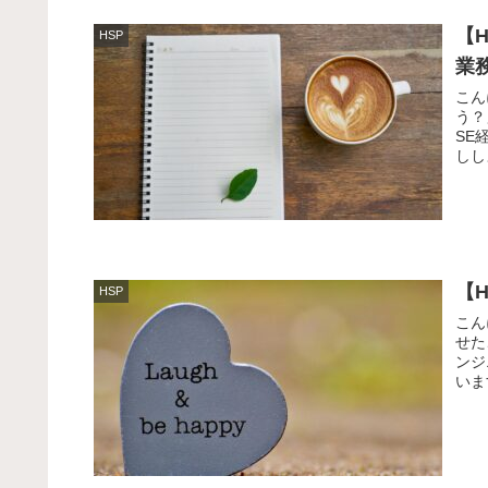
【
HSP
業
こん
う？
SE
しし
【
HSP
こん
せた
ンジ
いま