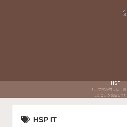
HSP
HSPの私が思った、感
えたことを発信して
HSP IT