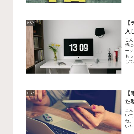
【
HSP
入
こん
境に
ーク
もっ
して
【
HSP
た
こん
いて
ね。
いた