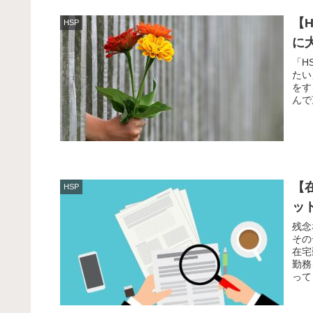
【
HSP
に
「H
たい
をす
んで
【
HSP
ッ
残念
その
在宅
勤務
って