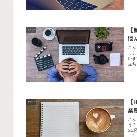
【
HSP
悩
こん
しし
いま
立ち
【
HSP
業
こん
う？
SE
しし