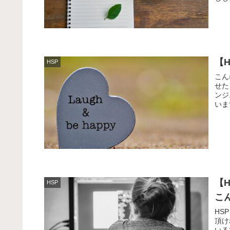
【
HSP
こん
せた
ンジ
いま
【
HSP
こ
HS
頂け
いる