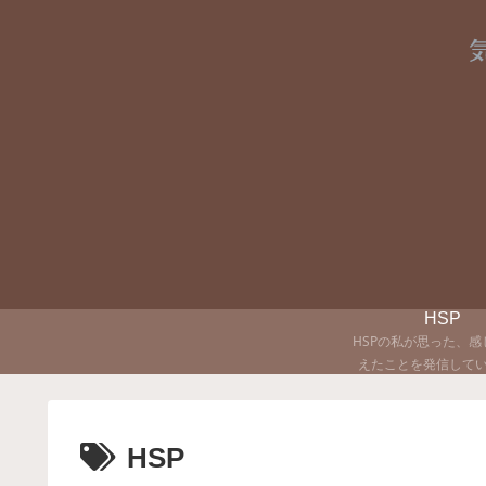
HSP
HSPの私が思った、感
えたことを発信して
HSP