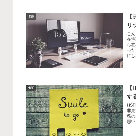
【
HSP
リ
こん
在宅
ら在
った
にし
【
HSP
す
HS
非見
務の
思い