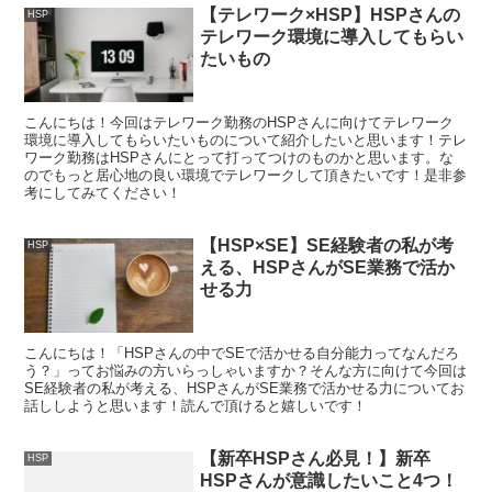
【テレワーク×HSP】HSPさんの
HSP
テレワーク環境に導入してもらい
たいもの
こんにちは！今回はテレワーク勤務のHSPさんに向けてテレワーク
環境に導入してもらいたいものについて紹介したいと思います！テレ
ワーク勤務はHSPさんにとって打ってつけのものかと思います。な
のでもっと居心地の良い環境でテレワークして頂きたいです！是非参
考にしてみてください！
【HSP×SE】SE経験者の私が考
HSP
える、HSPさんがSE業務で活か
せる力
こんにちは！「HSPさんの中でSEで活かせる自分能力ってなんだろ
う？」ってお悩みの方いらっしゃいますか？そんな方に向けて今回は
SE経験者の私が考える、HSPさんがSE業務で活かせる力についてお
話ししようと思います！読んで頂けると嬉しいです！
【新卒HSPさん必見！】新卒
HSP
HSPさんが意識したいこと4つ！