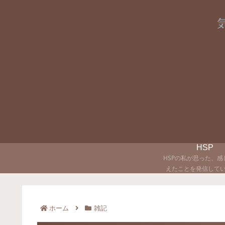
HSP
HSPの私が思った、感
えたことを発信して
ホーム
雑記