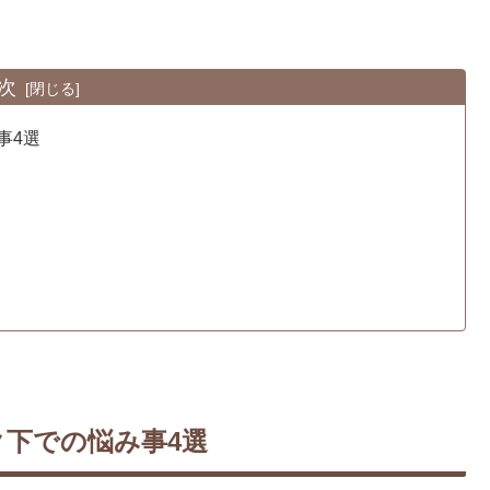
次
事4選
下での悩み事4選