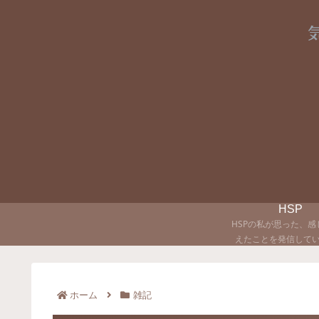
HSP
HSPの私が思った、感
えたことを発信して
ホーム
雑記